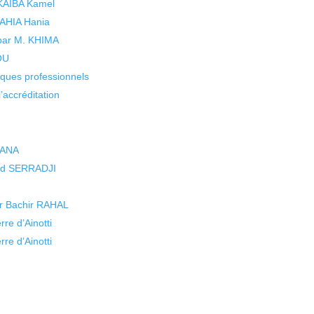
 KAIBA Kamel
 YAHIA Hania
 par M. KHIMA
KOU
isques professionnels
’accréditation
ZANA
med SERRADJI
Dr Bachir RAHAL
re d’Ainotti
re d’Ainotti