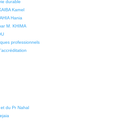
vie durable
 KAIBA Kamel
 YAHIA Hania
 par M. KHIMA
KOU
isques professionnels
’accréditation
et du Pr Nahal
ejaia