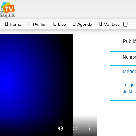
Home
Live
Agenda
Contact
Photos
Publié
Nombr
Médec
1er jo
de Mé