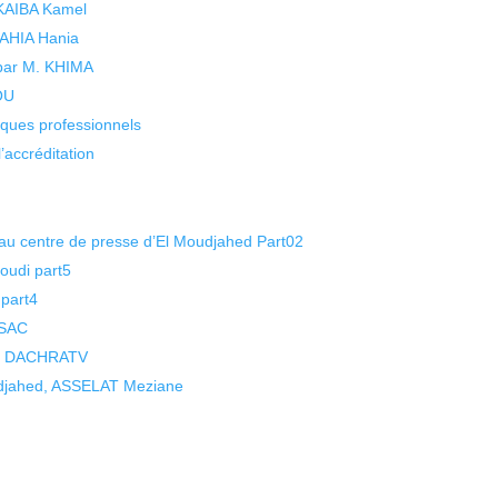
 KAIBA Kamel
 YAHIA Hania
 par M. KHIMA
KOU
isques professionnels
’accréditation
u centre de presse d’El Moudjahed Part02
oudi part5
part4
 SAC
l). DACHRATV
djahed, ASSELAT Meziane