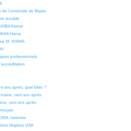
26
 de l’université de Bejaia
vie durable
 KAIBA Kamel
 YAHIA Hania
 par M. KHIMA
KOU
isques professionnels
’accréditation
ent ans après, quel bilan ?
fricaine, cent ans après
caine, cent ans après
rançais
ORA, historien
Johns Hopkins USA