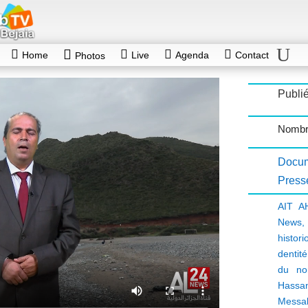
Home
Live
Agenda
Contact
Photos
Publié
Nombr
Docum
Press
AIT A
News
histor
dentit
du nor
Hass
Messal