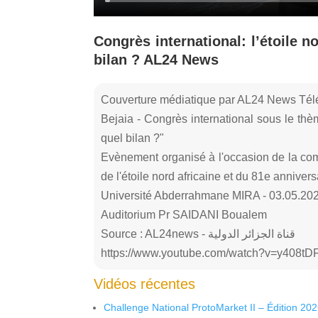
Congrès international: l’étoile n
bilan ? AL24 News
Couverture médiatique par AL24 News Tél
Bejaia - Congrès international sous le thème
quel bilan ?"
Evènement organisé à l'occasion de la co
de l'étoile nord africaine et du 81e annive
Université Abderrahmane MIRA - 03.05.20
Auditorium Pr SAIDANI Boualem
Source : AL24news - قناة الجزائر الدولية
https://www.youtube.com/watch?v=y408t
Vidéos récentes
Challenge National ProtoMarket II – Édition 20