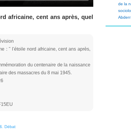
de la n
sociolo
ord africaine, cent ans après, quel
Abderr
évision
 : " l'étoile nord africaine, cent ans après,
mmémoration du centenaire de la naissance
rsaire des massacres du 8 mai 1945.
26
DF15EU
26. Débat