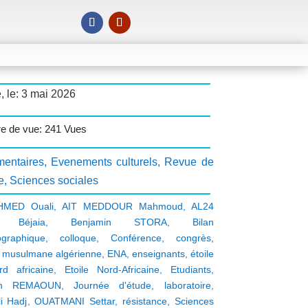
, le: 3 mai 2026
e de vue: 241 Vues
entaires
,
Evenements culturels
,
Revue de
e
,
Sciences sociales
HMED Ouali
,
AIT MEDDOUR Mahmoud
,
AL24
,
Béjaia
,
Benjamin STORA
,
Bilan
iographique
,
colloque
,
Conférence
,
congrès
,
é musulmane algérienne
,
ENA
,
enseignants
,
étoile
d africaine
,
Etoile Nord-Africaine
,
Etudiants
,
an REMAOUN
,
Journée d'étude
,
laboratoire
,
i Hadj
,
OUATMANI Settar
,
résistance
,
Sciences