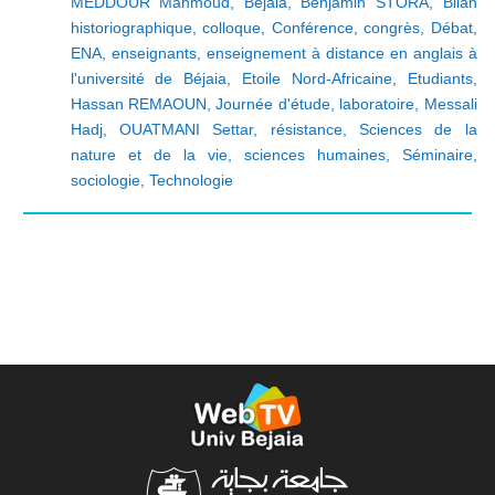
MEDDOUR Mahmoud
,
Béjaia
,
Benjamin STORA
,
Bilan
historiographique
,
colloque
,
Conférence
,
congrès
,
Débat
,
ENA
,
enseignants
,
enseignement à distance en anglais à
l'université de Béjaia
,
Etoile Nord-Africaine
,
Etudiants
,
Hassan REMAOUN
,
Journée d'étude
,
laboratoire
,
Messali
Hadj
,
OUATMANI Settar
,
résistance
,
Sciences de la
nature et de la vie
,
sciences humaines
,
Séminaire
,
sociologie
,
Technologie