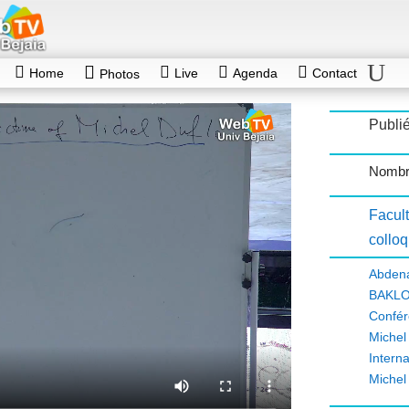
Home
Live
Agenda
Contact
Photos
Publié
Nombr
Facul
collo
Abde
BAKLO
Confér
Miche
Intern
Michel