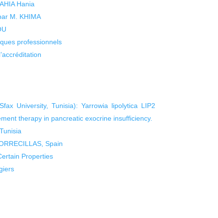
 YAHIA Hania
 par M. KHIMA
KOU
isques professionnels
’accréditation
 University, Tunisia): Yarrowia lipolytica LIP2
ment therapy in pancreatic exocrine insufficiency.
Tunisia
 TORRECILLAS, Spain
ertain Properties
iers