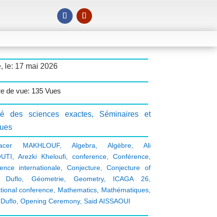
, le: 17 mai 2026
e de vue: 135 Vues
té des sciences exactes
,
Séminaires et
ques
nacer MAKHLOUF
,
Algebra
,
Algèbre
,
Ali
UTI
,
Arezki Kheloufi
,
conference
,
Conférence
,
ence internationale
,
Conjecture
,
Conjecture of
l Duflo
,
Géometrie
,
Geometry
,
ICAGA 26
,
ational conference
,
Mathematics
,
Mathématiques
,
 Duflo
,
Opening Ceremony
,
Said AISSAOUI