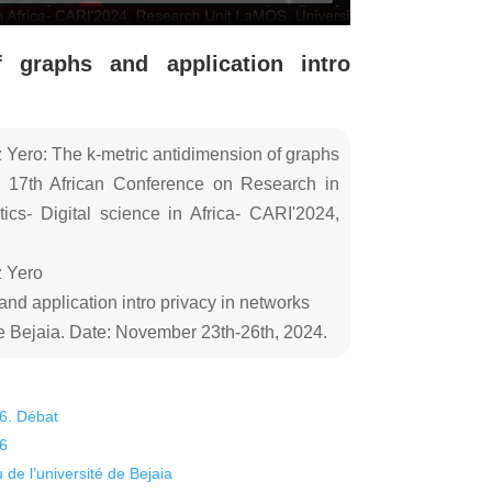
f graphs and application intro
Yero: The k-metric antidimension of graphs
s, 17th African Conference on Research in
s- Digital science in Africa- CARI'2024,
z Yero
and application intro privacy in networks
e Bejaia. Date: November 23th-26th, 2024.
26. Débat
26
 de l’université de Bejaia