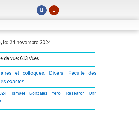
é, le: 24 novembre 2024
e de vue: 613 Vues
aires et colloques
,
Divers
,
Faculté des
ces exactes
024
,
Ismael Gonzalez Yero
,
Research Unit
S