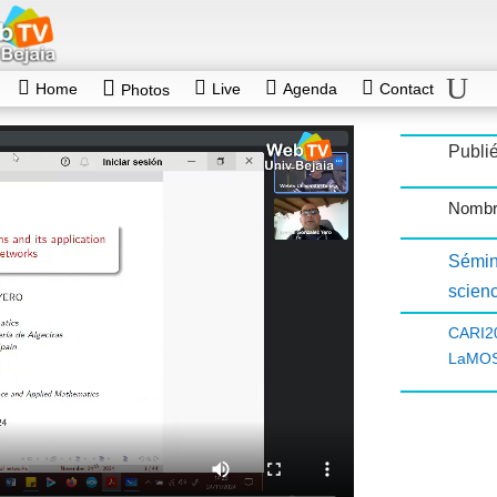
Home
Live
Agenda
Contact
Photos
Publi
Nombr
Sémin
scien
CARI2
LaMO