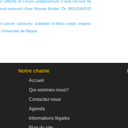
er Effects of Linum usitatissimum Fixed Oil and Its
Ethanol-induced Ulcer Mouse Model, Dr. BOUDAOUD
cancer cytotoxic: activities of Atlas cedar organic
Université de Bejaia.
Notre chaine
Accueil
Qui-sommes-nous?
Contactez-nous
Agenda
Informations légales
Plan du site