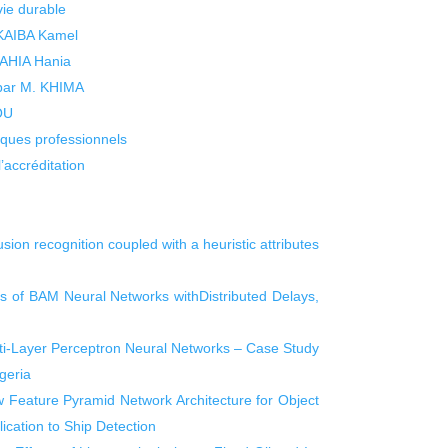
vie durable
 KAIBA Kamel
 YAHIA Hania
 par M. KHIMA
KOU
isques professionnels
’accréditation
sion recognition coupled with a heuristic attributes
ss of BAM Neural Networks withDistributed Delays,
lti-Layer Perceptron Neural Networks – Case Study
geria
Feature Pyramid Network Architecture for Object
lication to Ship Detection