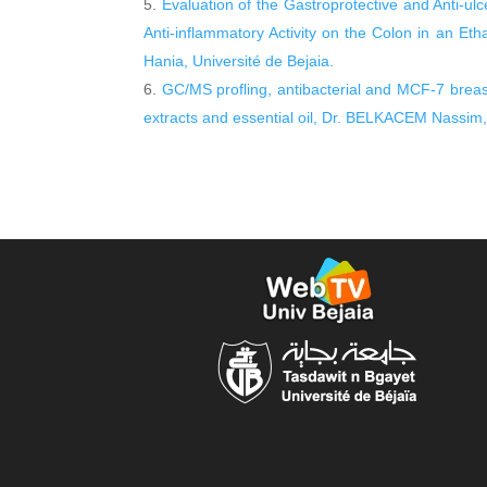
Evaluation of the Gastroprotective and Anti-ulc
Anti-inflammatory Activity on the Colon in an 
Hania, Université de Bejaia.
GC/MS profling, antibacterial and MCF-7 breast 
extracts and essential oil, Dr. BELKACEM Nassim, 