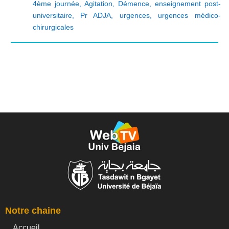
4ème journée
,
Agitation
,
Démence
,
enseignement post-
universitaire
,
Pr ADJA
,
urgences
,
urgences médico-
chirurgicales
Notre chaine
Accueil