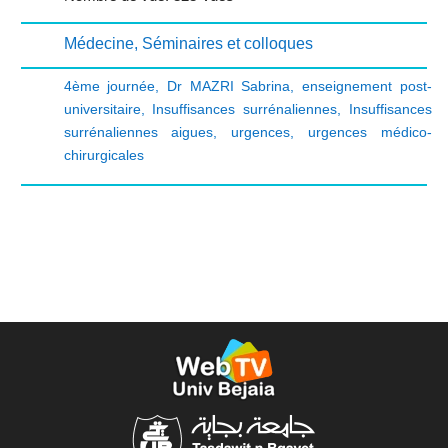
Médecine
,
Séminaires et colloques
4ème journée
,
Dr MAZRI Sabrina
,
enseignement post-
universitaire
,
Insuffisances surrénaliennes
,
Insuffisances
surrénaliennes aigues
,
urgences
,
urgences médico-
chirurgicales