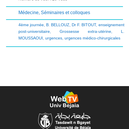
Médecine
,
Séminaires et colloques
4ème journée
,
B. BELLOUZ
,
Dr F. BITOUT
,
enseignement
post-universitaire
,
Grossesse extra-utérine
,
L.
MOUSSAOUI
,
urgences
,
urgences médico-chirurgicales