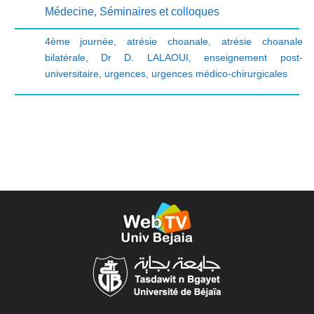
Médecine
,
Séminaires et colloques
4ème journée
,
atrésie choanale
,
atrésie choanale
bilatérale
,
Dr D. LALAOUI
,
enseignement post-
universitaire
,
urgences
,
urgences médico-chirurgicales