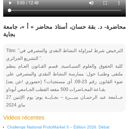
محاضرة- د. بقة حسان، أستاذ محاضر « أ »، جامعة
بجاية
Titre: "الترخيص شرط لمزاولة النشاط النقدي والمصرفي في
التشريع الجزائري ".
كلية الحقوق والعلوم السيـاسية, قسم القـانون العـام ينظم
ملتقى وطنيـا حول: ممارسة النشاط النقدي والمصرفي على
ضوء القانون رقم 23-09: أي مستجدات؟ (حضوري /عن بعد)
بقـاعة المحـاضرات 500 مقعد القطب الجـامعي أبوداو
جــامعة عبد الرحمـان ميـــرة – بجـايــة يوم: يوم الإثنين 27
ماي 2024
Vidéos récentes
Challenge National ProtoMarket II – Édition 2026. Débat