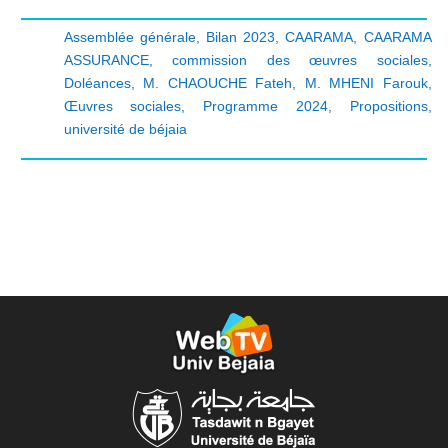
Assemblée générale
,
Bilan 2023
,
CAARAMA
,
CAARAMA
ASSURANCE
,
commission des œuvres sociales
,
Doléances
,
M. CHAOUCHE Fateh
,
M. MHENI Farouk
,
Œuvres sociales
,
Programme 2024
,
Propositions
,
université de béjaia