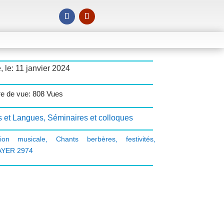
, le: 11 janvier 2024
e de vue: 808 Vues
s et Langues
,
Séminaires et colloques
tion musicale
,
Chants berbères
,
festivités
,
YER 2974