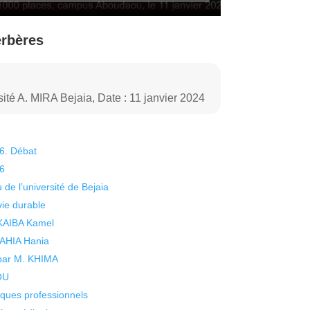
erbères
ité A. MIRA Bejaia, Date : 11 janvier 2024
26. Débat
26
 de l’université de Bejaia
vie durable
 KAIBA Kamel
 YAHIA Hania
 par M. KHIMA
KOU
isques professionnels