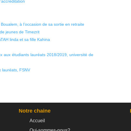
’accréditation
oualem, à l’occasion de sa sortie en retraite
de jeunes de Timezrit
AH linda et sa fille Kahina
x aux étudiants lauréats 2018/2019, université de
x lauréats, FSNV
Notre chaine
Accueil
Qui-sommes-nous?