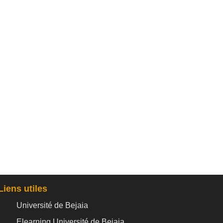
Liens utiles
Université de Bejaia
Elearning Université de Bejaia