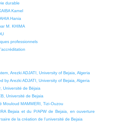
vie durable
 KAIBA Kamel
 YAHIA Hania
 par M. KHIMA
KOU
isques professionnels
’accréditation
em, Arezki ADJATI, University of Bejaia, Algeria
d by Arezki ADJATI, University of Bejaia, Algeria
Université de Béjaia
, Université de Bejaia
té Mouloud MAMMERI, Tizi-Ouzou
.MIRA Bejaia et du P/APW de Bejaia, en ouverture
saire de la création de l’université de Bejaia