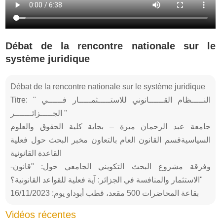
Débat de la rencontre nationale sur le
système juridique
Débat de la rencontre nationale sur le système juridique
Titre: " النـــــظام القــــــانوني للاستـــــثمـــــار فــــــي
الجـــــزائـــــــر "
جامعة عبد الرحمان ميرة – بجاية كلية الحقوق والعلوم
السياسيةقسم القانون العام بالتعاون مخبر البحث حول فعلية
القاعدة القانونية
-وفرقة مشروع البحث التكويني الجامعي حول: "قانون
الاستثمار والمنافسة في الجزائر: آية فعلية للقواعد القانونية؟"
بقاعة المحاضرات 500 مقعد، قطب أبوداو يوم: 16/11/2023
Vidéos récentes