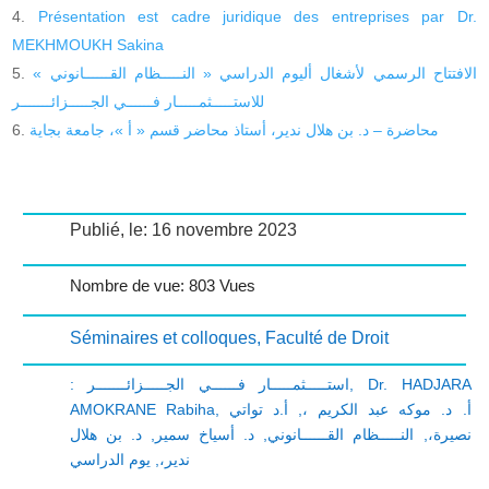
Présentation est cadre juridique des entreprises par Dr.
MEKHMOUKH Sakina
« الافتتاح الرسمي لأشغال أليوم الدراسي « النـــــظام القــــــانوني
للاستـــــثمـــــار فــــــي الجـــــزائـــــــر
محاضرة – د. بن هلال ندير، أستاذ محاضر قسم « أ »، جامعة بجاية
Publié, le: 16 novembre 2023
Nombre de vue: 803 Vues
Séminaires et colloques
,
Faculté de Droit
: استـــــثمـــــار فــــــي الجـــــزائـــــــر
,
Dr. HADJARA
AMOKRANE Rabiha
,
أ.د تواتي
,
أ. د. موكه عبد الكريم ،
د. بن هلال
,
د. أسياخ سمير
,
النـــــظام القــــــانوني
,
نصيرة،
يوم الدراسي
,
ندير،