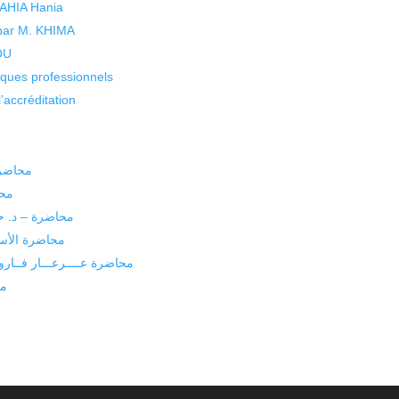
 YAHIA Hania
 par M. KHIMA
KOU
isques professionnels
’accréditation
محاضرة
محا
محاضرة – د. ح
محاضرة الأست
محاضرة عــــرعـــار فــا
مح