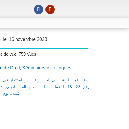
é, le: 16 novembre 2023
e de vue: 759 Vues
é de Droit
,
Séminaires et colloques
استثمار في ال
,
: استـــــثمـــــار فــــــي الجـــــزائـــــــر
د.
,
النـــــظام القــــــانوني
,
الضمانات
,
رقم 22 ـ18
يوم ا
,
لامية،