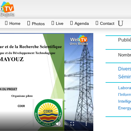
Home
Live
Agenda
Contact
Photos
Publi
Nombr
Diver
Sémin
Labora
l’Infor
Intell
Energ