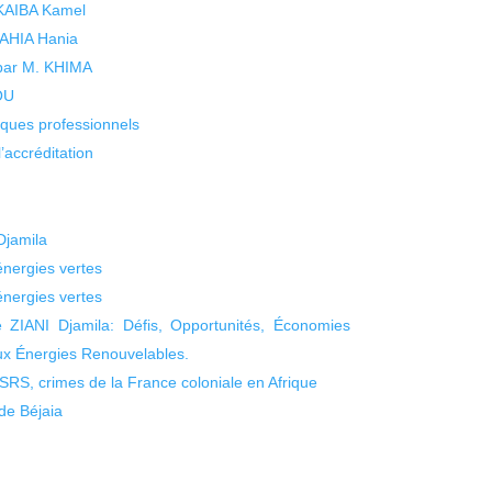
 KAIBA Kamel
 YAHIA Hania
 par M. KHIMA
KOU
isques professionnels
’accréditation
jamila
énergies vertes
énergies vertes
ZIANI Djamila: Défis, Opportunités, Économies
ux Énergies Renouvelables.
S, crimes de la France coloniale en Afrique
de Béjaia