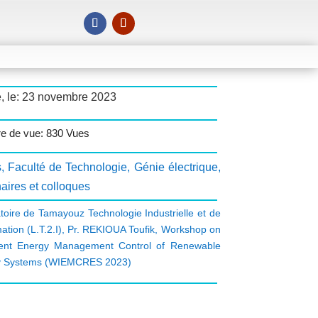
é, le: 23 novembre 2023
e de vue: 830 Vues
s
,
Faculté de Technologie
,
Génie électrique
,
aires et colloques
toire de Tamayouz Technologie Industrielle et de
mation (L.T.2.I)
,
Pr. REKIOUA Toufik
,
Workshop on
igent Energy Management Control of Renewable
y Systems (WIEMCRES 2023)