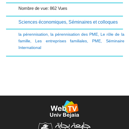
Nombre de vue: 862 Vues
Sciences économiques
,
Séminaires et colloques
la pérennisation
,
la pérennisation des PME
,
Le rôle de la
famille
,
Les entreprises familiales
,
PME
,
Séminaire
International