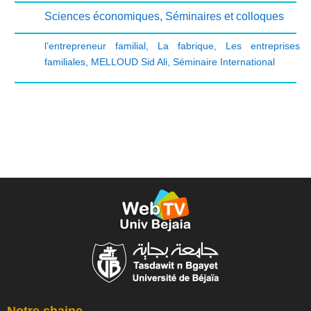
Sciences économiques
,
Séminaires et colloques
l’entrepreneur familial
,
La fabrique
,
Les entreprises
familiales
,
MELLOUD Sid Ali
,
Séminaire International
Notre chaine