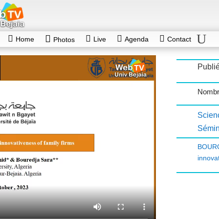
Home
Live
Agenda
Contact
Photos
Publié
Nombr
Scie
Sémin
BOURO
innova