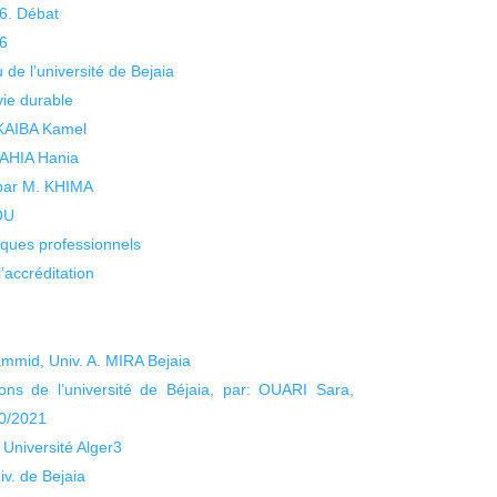
26. Débat
26
 de l’université de Bejaia
vie durable
 KAIBA Kamel
 YAHIA Hania
 par M. KHIMA
KOU
isques professionnels
’accréditation
mid, Univ. A. MIRA Bejaia
ns de l’université de Béjaia, par: OUARI Sara,
20/2021
Université Alger3
v. de Bejaia