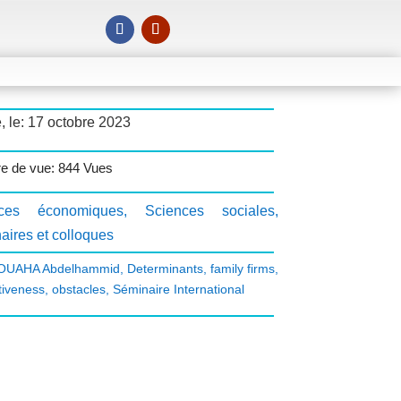
, le: 17 octobre 2023
e de vue: 844 Vues
nces économiques
,
Sciences sociales
,
aires et colloques
UAHA Abdelhammid
,
Determinants
,
family firms
,
tiveness
,
obstacles
,
Séminaire International