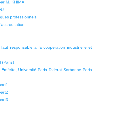
 par M. KHIMA
KOU
isques professionnels
’accréditation
ut responsable à la coopération industrielle et
 (Paris)
Emérite, Université Paris Diderot Sorbonne Paris
part1
part2
part3