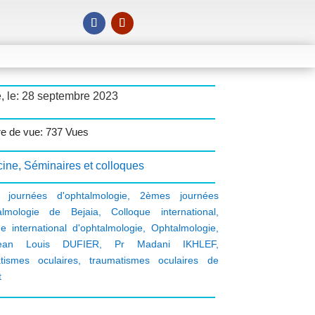
, le: 28 septembre 2023
e de vue: 737 Vues
ine
,
Séminaires et colloques
 journées d'ophtalmologie
,
2èmes journées
almologie de Bejaia
,
Colloque international
,
ue international d'ophtalmologie
,
Ophtalmologie
,
ean Louis DUFIER
,
Pr Madani IKHLEF
,
tismes oculaires
,
traumatismes oculaires de
t