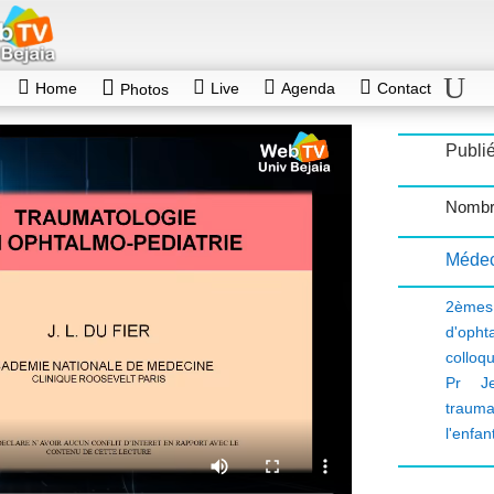
Home
Live
Agenda
Contact
Photos
Publié
Nombr
Médec
2èmes
d'opht
colloq
Pr J
trauma
l'enfan