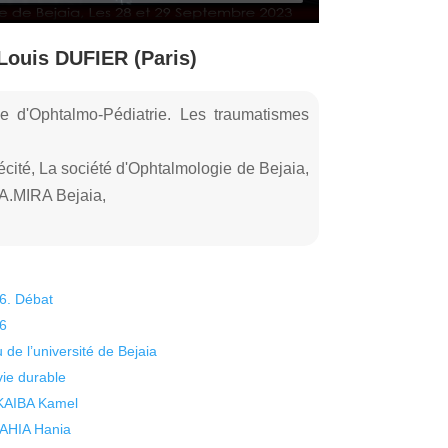
Louis DUFIER (Paris)
ise d'Ophtalmo-Pédiatrie. Les traumatismes
écité, La société d'Ophtalmologie de Bejaia,
 A.MIRA Bejaia,
26. Débat
26
 de l’université de Bejaia
vie durable
 KAIBA Kamel
 YAHIA Hania