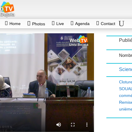
Home
Live
Agenda
Contact
Photos
Publié
Nombre
Scien
Clotur
SOUAL
commé
Remise
unième