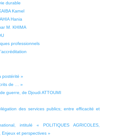
vie durable
 KAIBA Kamel
 YAHIA Hania
 par M. KHIMA
KOU
isques professionnels
’accréditation
 postérité »
rits de … »
 de guerre, de Djoudi ATTOUMI
légation des services publics; entre efficacité et
national, intitulé « POLITIQUES AGRICOLES,
jeux et perspectives »