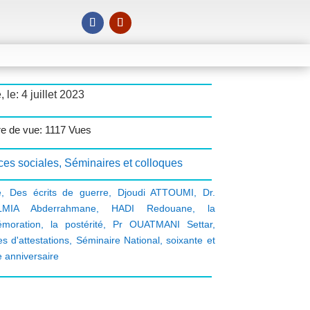
, le: 4 juillet 2023
 de vue: 1117 Vues
ces sociales
,
Séminaires et colloques
e
,
Des écrits de guerre
,
Djoudi ATTOUMI
,
Dr.
MIA Abderrahmane
,
HADI Redouane
,
la
moration
,
la postérité
,
Pr OUATMANI Settar
,
s d'attestations
,
Séminaire National
,
soixante et
 anniversaire