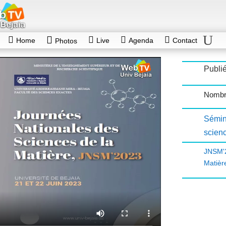
Home
Live
Agenda
Contact
Photos
Publié
Nombr
Sémin
scien
JNSM'
Matièr