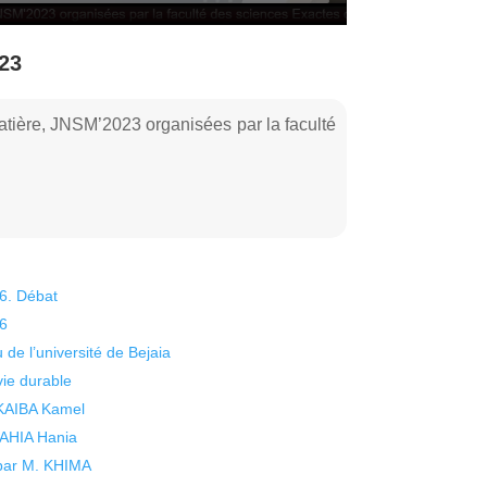
23
tière, JNSM’2023 organisées par la faculté
26. Débat
26
 de l’université de Bejaia
vie durable
 KAIBA Kamel
 YAHIA Hania
 par M. KHIMA