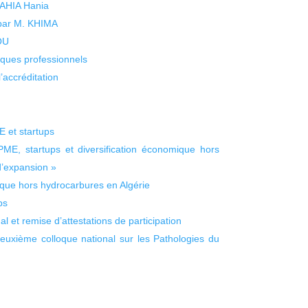
 YAHIA Hania
 par M. KHIMA
KOU
isques professionnels
’accréditation
E et startups
 PME, startups et diversification économique hors
d’expansion »
ique hors hydrocarbures en Algérie
ps
 et remise d’attestations de participation
euxième colloque national sur les Pathologies du