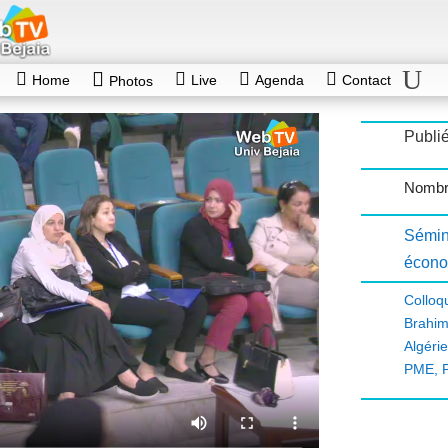
Home
Live
Agenda
Contact
Photos
Publié
Nombre
Sémin
écono
Colloq
Brahi
Algérie
PME
,