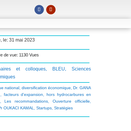
, le: 31 mai 2023
 de vue: 1130 Vues
aires et colloques
,
BLEU
,
Sciences
miques
ue national
,
diversification économique
,
Dr. GANA
m
,
facteurs d'expansion
,
hors hydrocarbures en
,
Les recommandations
,
Ouverture officielle
,
Pr OUKACI KAMAL
,
Startups
,
Stratégies