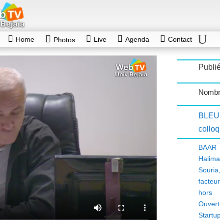
Home
Live
Agenda
Contact
Photos
Publié
Nombr
BLEU
collo
BAAR 
Halima
Souria
facteu
hors 
Ouvert
Startu