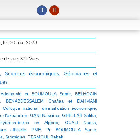
, le: 30 mai 2023
e de vue: 874 Vues
,
Sciences économiques
,
Séminaires et
ques
Adelhamid et BOUMOULA Samir
,
BELHOCIN
,
BENABDESSALEM Chafiaa et DAHMANI
,
Colloque national
,
diversification économique
,
rs d'expansion
,
GANI Nassima
,
GHELLAB Saliha
,
hydrocarbures en Algérie
,
OUALI Nadjia
,
ure officielle
,
PME
,
Pr. BOUMOULA Samir
,
ps
,
Stratégies
,
TERMOUL Rabah