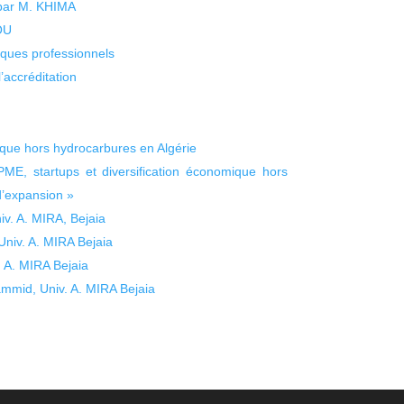
 par M. KHIMA
KOU
isques professionnels
’accréditation
ique hors hydrocarbures en Algérie
 PME, startups et diversification économique hors
d’expansion »
. A. MIRA, Bejaia
iv. A. MIRA Bejaia
 A. MIRA Bejaia
mid, Univ. A. MIRA Bejaia