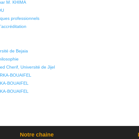
 par M. KHIMA
KOU
isques professionnels
’accréditation
sité de Bejaia
ilosophie
Cherif, Université de Jijel
 BARKA-BOUAIFEL
ARKA-BOUAIFEL
ARKA-BOUAIFEL
Notre chaine