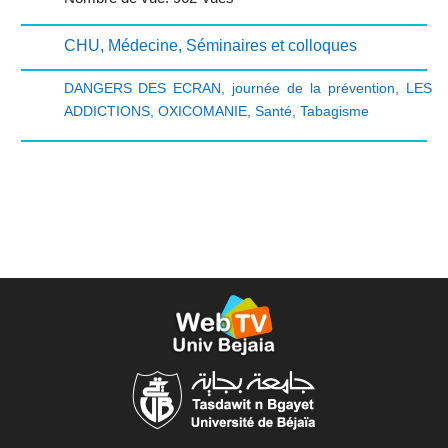
CHU
,
Médecine
,
Séminaires et colloques
DANGERS DES ECRAN
,
journée de la prévention
,
LES
ADDICTIONS
,
OXICOMANIE
,
Santé
,
Tabagisme