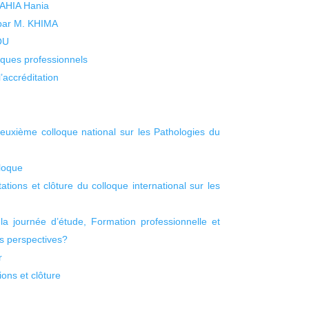
 YAHIA Hania
 par M. KHIMA
KOU
isques professionnels
’accréditation
euxième colloque national sur les Pathologies du
loque
tions et clôture du colloque international sur les
a journée d’étude, Formation professionnelle et
es perspectives?
r
ons et clôture