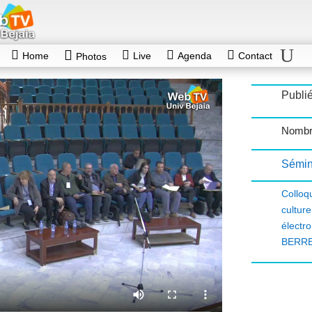
Home
Live
Agenda
Contact
Photos
Publié
Nombr
Sémin
Colloq
cultur
électr
BERRE