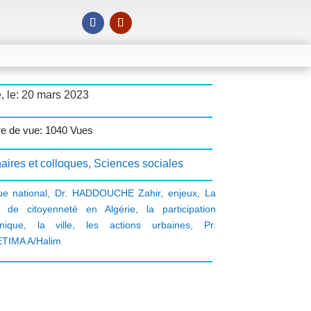
, le: 20 mars 2023
e de vue: 1040 Vues
aires et colloques
,
Sciences sociales
ue national
,
Dr. HADDOUCHE Zahir
,
enjeux
,
La
e de citoyenneté en Algérie
,
la participation
onique
,
la ville
,
les actions urbaines
,
Pr.
TIMA A/Halim