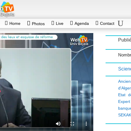
Home
Live
Agenda
Contact
Photos
Publié
Nombr
Scien
Ancien
d'Alger
Etat d
Expert 
banque
SEKAK