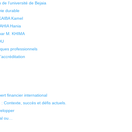
 de l’université de Bejaia
vie durable
 KAIBA Kamel
 YAHIA Hania
 par M. KHIMA
KOU
isques professionnels
’accréditation
t financier international
 Contexte, succès et défis actuels.
velopper
cal ou…