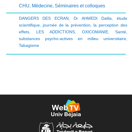
CHU
,
Médecine
,
Séminaires et colloques
DANGERS DES ECRAN
,
Dr AHMEDI Dalila
,
étude
scientifique
,
journée de la prévention
,
la perception des
effets
,
LES ADDICTIONS
,
OXICOMANIE
,
Santé
,
substances psycho-actives en milieu universitaire
,
Tabagisme