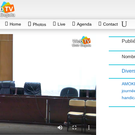
Home
Live
Agenda
Contact
Photos
Publié
Nombr
Diver
AMOK
journé
handic