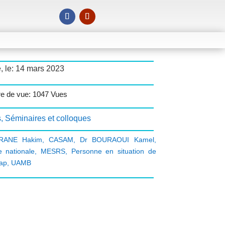
, le: 14 mars 2023
e de vue: 1047 Vues
s
,
Séminaires et colloques
RANE Hakim
,
CASAM
,
Dr BOURAOUI Kamel
,
e nationale
,
MESRS
,
Personne en situation de
ap
,
UAMB