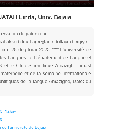
ATAH Linda, Univ. Bejaia
nservation du patrimoine
 akked ddurt agreɣlan n tutlayin tifriqiyin :
lmi d 28 deg furar 2023 **** L'université de
t des Langues, le Département de Langue et
S et le Club Scientifique Amazigh Tumast
maternelle et de la semaine internationale
entifiques de la langue Amazighe, Date: du
26. Débat
26
 de l’université de Bejaia