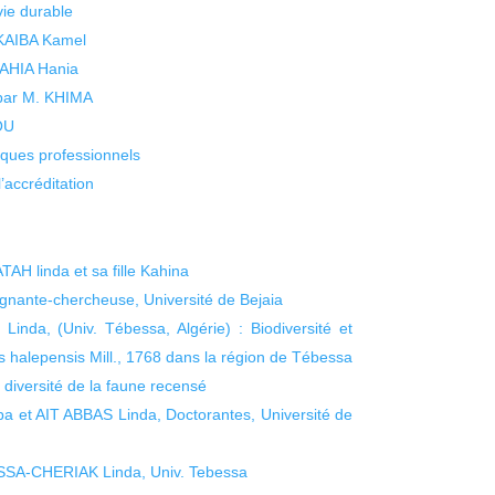
vie durable
 KAIBA Kamel
 YAHIA Hania
 par M. KHIMA
KOU
isques professionnels
’accréditation
AH linda et sa fille Kahina
nante-chercheuse, Université de Bejaia
nda, (Univ. Tébessa, Algérie) : Biodiversité et
nus halepensis Mill., 1768 dans la région de Tébessa
a diversité de la faune recensé
et AIT ABBAS Linda, Doctorantes, Université de
SA-CHERIAK Linda, Univ. Tebessa