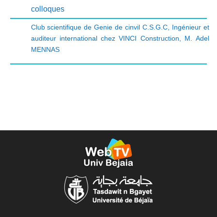
colloques
Club scientifique de Genie de cinvil C.S.G.C
,
Ingénieur et
auditeur international chez VINCI Construction
,
M. Adel
MENNAS