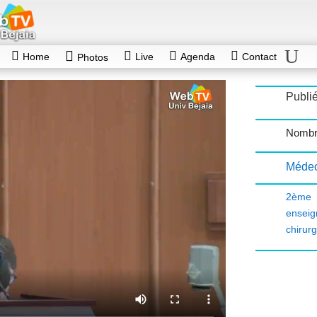
Home
Live
Agenda
Contact
Photos
Publi
Nombr
Médec
2ème 
enseig
chirurg