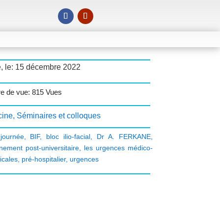
é, le: 15 décembre 2022
e de vue: 815 Vues
ine
,
Séminaires et colloques
journée
,
BIF
,
bloc ilio-facial
,
Dr A. FERKANE
,
nement post-universitaire
,
les urgences médico-
icales
,
pré-hospitalier
,
urgences