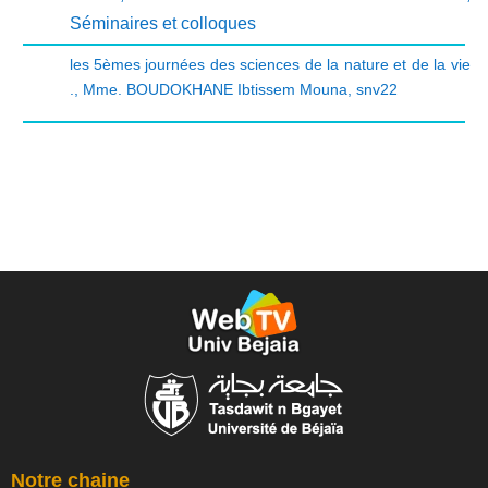
Séminaires et colloques
les 5èmes journées des sciences de la nature et de la vie
.
,
Mme. BOUDOKHANE Ibtissem Mouna
,
snv22
Notre chaine