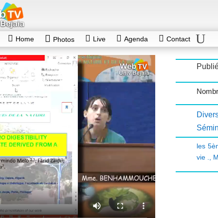
Home
Live
Agenda
Contact
Photos
Publié
Nombr
Diver
Sémin
les 5è
vie .
,
M