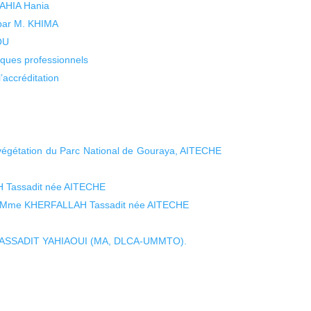
 YAHIA Hania
 par M. KHIMA
KOU
isques professionnels
’accréditation
a végétation du Parc National de Gouraya, AITECHE
 Tassadit née AITECHE
 de Mme KHERFALLAH Tassadit née AITECHE
 TASSADIT YAHIAOUI (MA, DLCA-UMMTO).