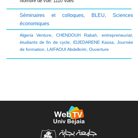
Nombre de vue: 1110 Vues
Séminaires et colloques
,
BLEU
,
Sciences
économiques
Algeria Venture
,
CHENDOUH Rabah
,
entrepreneuriat
,
étudiants de fin de cycle
,
IDJEDARENE Kassa
,
Journée
de formation
,
LAIFAOUI Abdelkrim
,
Ouverture