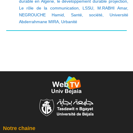
durable en Algérie
,
le développement durable projection
,
Le rôle de la communication
,
LSSU
,
M.RABHI Amar
,
NEGROUCHE Hamid
,
Santé
,
société
,
Université
Abderrahmane MIRA
,
Urbanité
Notre chaine