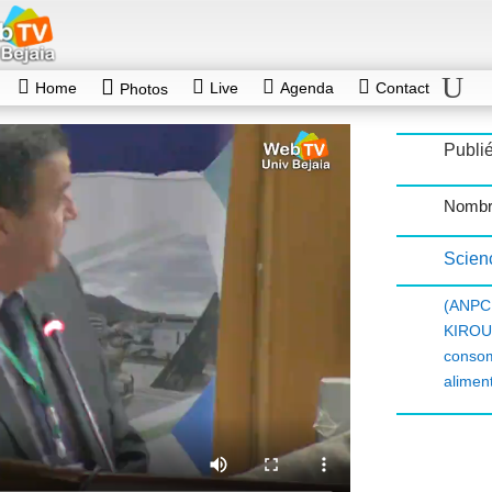
Home
Live
Agenda
Contact
Photos
Publi
Nombr
Scien
(ANPC
KIROU
conso
alimen