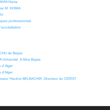
 YAHIA Hania
 par M. KHIMA
KOU
isques professionnels
’accréditation
CHU de Bejaia.
niversité .A.Mira Bejaia
d’ Alger
 d’Alger
ofesseur Hacène BELBACHIR, Directeur du CERIST