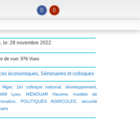
é, le: 28 novembre 2022
e de vue: 976 Vues
ces économiques
,
Séminaires et colloques
 Alger
,
1er colloque national
,
développement
,
ANI Lyes
,
MENOUAR Hacene
,
modèle de
mmation
,
POLITIQUES AGRICOLES
,
sécurité
taire