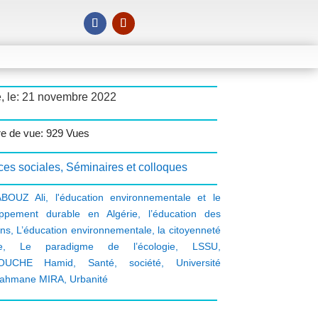
é, le: 21 novembre 2022
e de vue: 929 Vues
ces sociales
,
Séminaires et colloques
ABOUZ Ali
,
l'éducation environnementale et le
oppement durable en Algérie
,
l’éducation des
ens
,
L’éducation environnementale
,
la citoyenneté
e
,
Le paradigme de l’écologie
,
LSSU
,
OUCHE Hamid
,
Santé
,
société
,
Université
rahmane MIRA
,
Urbanité