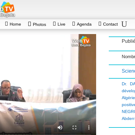
Home
Live
Agenda
Contact
Photos
Publi
Nombr
Scien
Dr. D
dével
Algéri
positiv
NEGR
Abder