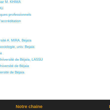
 par M. KHIMA
KOU
isques professionnels
’accréditation
sité A. MIRA, Béjaïa
iologie, univ. Bejaia
ue
niversité de Béjaïa, LASSU
iversité de Béjaia
rsité de Béjaia
Notre chaine