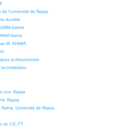
26
 de l’université de Bejaia
vie durable
 KAIBA Kamel
 YAHIA Hania
 par M. KHIMA
KOU
isques professionnels
’accréditation
 univ. Bejaia
iv. Bejaia
hia, Université de Béjaia.
ts du CS, FT