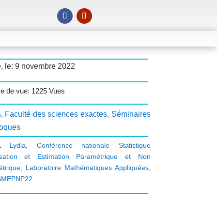
, le: 9 novembre 2022
e de vue: 1225 Vues
s
,
Faculté des sciences exactes
,
Séminaires
loques
L Lydia
,
Conférence nationale Statistique
isation et Estimation Paramétrique et Non
trique
,
Laboratoire Mathématiques Appliquées
,
SMEPNP22