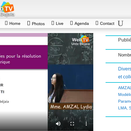
Home
Live
Agenda
Contact
Photos
Publié
Nombr
Diver
et col
AMZA
Modél
Paramé
LMA
,