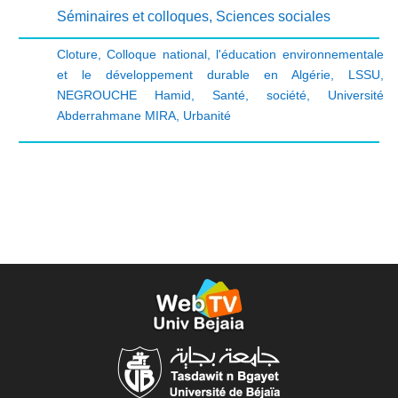
Séminaires et colloques
,
Sciences sociales
Cloture
,
Colloque national
,
l'éducation environnementale
et le développement durable en Algérie
,
LSSU
,
NEGROUCHE Hamid
,
Santé
,
société
,
Université
Abderrahmane MIRA
,
Urbanité