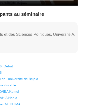
ipants au séminaire
ts et des Sciences Politiques. Université A.
26. Débat
26
 de l’université de Bejaia
vie durable
 KAIBA Kamel
 YAHIA Hania
 par M. KHIMA