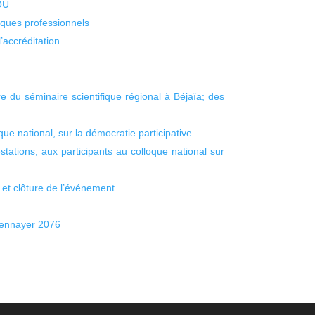
KOU
isques professionnels
’accréditation
re du séminaire scientifique régional à Béjaïa; des
que national, sur la démocratie participative
tations, aux participants au colloque national sur
 et clôture de l’événement
yennayer 2076