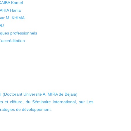
 KAIBA Kamel
 YAHIA Hania
 par M. KHIMA
KOU
isques professionnels
’accréditation
(Doctorant Université A. MIRA de Bejaia)
 et clôture, du Séminaire International, sur Les
tratégies de développement.