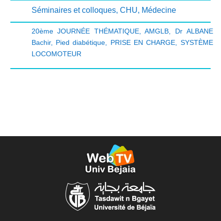
Séminaires et colloques
,
CHU
,
Médecine
20ème JOURNÉE THÉMATIQUE
,
AMGLB
,
Dr ALBANE
Bachir
,
Pied diabétique
,
PRISE EN CHARGE
,
SYSTÈME
LOCOMOTEUR