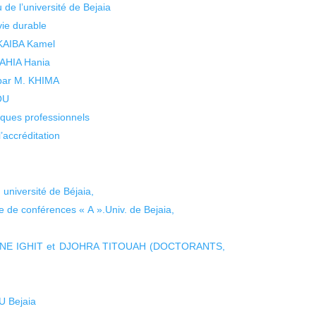
 de l’université de Bejaia
vie durable
 KAIBA Kamel
 YAHIA Hania
 par M. KHIMA
KOU
isques professionnels
’accréditation
niversité de Béjaia,
 de conférences « A ».Univ. de Bejaia,
ANE IGHIT et DJOHRA TITOUAH (DOCTORANTS,
U Bejaia