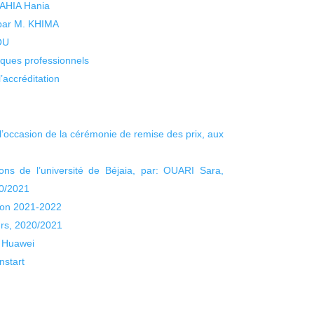
 YAHIA Hania
 par M. KHIMA
KOU
isques professionnels
’accréditation
’occasion de la cérémonie de remise des prix, aux
ns de l’université de Béjaia, par: OUARI Sara,
20/2021
ion 2021-2022
urs, 2020/2021
n Huawei
nstart