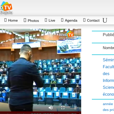
Home
Live
Agenda
Contact
Photos
Publié
Nombr
Sémin
Facult
des 
Inform
Scien
écono
année 
des pri