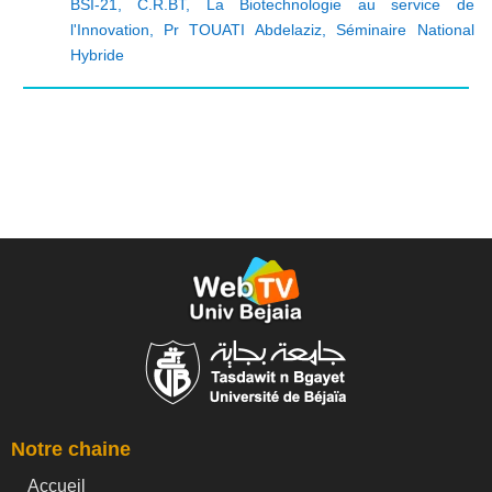
BSI-21
,
C.R.BT
,
La Biotechnologie au service de
l'Innovation
,
Pr TOUATI Abdelaziz
,
Séminaire National
Hybride
Notre chaine
Accueil