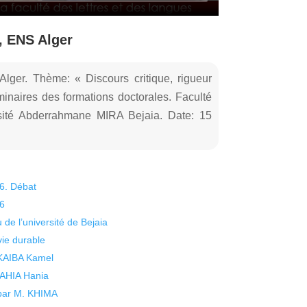
, ENS Alger
ger. Thème: « Discours critique, rigueur
minaires des formations doctorales. Faculté
rsité Abderrahmane MIRA Bejaia. Date: 15
26. Débat
26
 de l’université de Bejaia
vie durable
 KAIBA Kamel
 YAHIA Hania
 par M. KHIMA